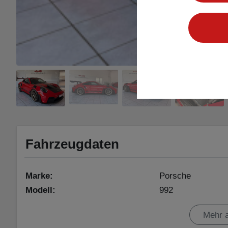
Fahrzeugdaten
Marke:
Porsche
Modell:
992
Ausführung:
Mehr 
Baureihe:
992850