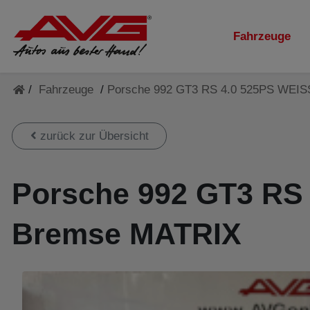
Skip to main navigation
Skip to main content
Skip to page footer
Fahrzeuge
/
Fahrzeuge
/
Porsche 992 GT3 RS 4.0 525PS WEI
zurück zur Übersicht
Porsche 992 GT3 RS
Bremse MATRIX