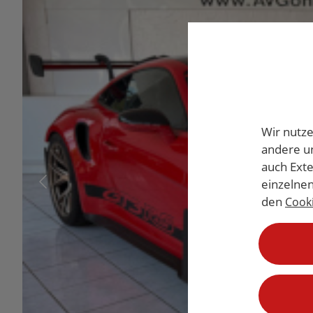
Wir nutze
andere un
auch Exte
einzelnen
den
Cooki