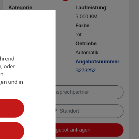
Kategorie
Laufleistung:
Gebrauchtfahrzeug
5.000 KM
Art:
Farbe
Sportwagen/Coupe
rot
Kraftstoff:
Getriebe
Benzin
Automatik
ährend
Erstzulassung:
Angebotsnummer
n, oder
04/2023
S273252
en
gen und in
Ansprechpartner
Standort
Angebot anfragen