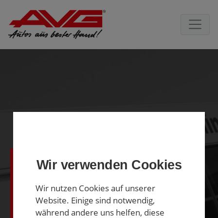
Skip to main navigation
Skip to main content
Skip to page footer
Versicherungen
Wir verwenden Cookies
in Zusammenarbeit mit der
Wir nutzen Cookies auf unserer
Agenturgemeinschaft Gunnar
Website. Einige sind notwendig,
Meißner
während andere uns helfen, diese