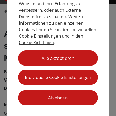
Website und Ihre Erfahrung zu
verbessern, oder auch Externe
/
Service & Partner
/
Versicherungen
Dienste frei zu schalten. Weitere
Informationen zu den einzelnen
Cookies finden Sie in den individuellen
Autoversicherung mit
Cookie Einstellungen und in den
.
Cookie-Richtlinien
starker Leistung nach
Maß
Alle akzeptieren
Sie suchen eine gute und kostengünstige Kfz-
Individuelle Cookie Einstellungen
Versicherung?
Dann sind Sie hier genau richtig!
Ablehnen
In Zusammenarbeit mit der HDI-Generalvertretung
Gunnar Meißner können Sie sich über den folgenden