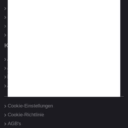
Partner
Aufbereitung
Versicherungen
SB-Waschanlage
KONTAKT
Anfragen
Adressen
Das Team
Anfahrt
Cookie-Einstellungen
Cookie-Richtlinie
AGB's